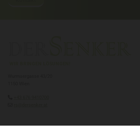
Kontakt
WIR BRINGEN LÖSUNGEN!
Wurmsergasse 43/20
1150 Wien
+43 676 9410700

rs@dersenker.at

Impressum
|
Datenschutz
|
Kontakt